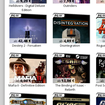
9,29 €
7,99 €
ab
ab
ab
Helldivers - Digital Deluxe
Outriders
Edition
42,46 €
4,89 €
ab
ab
a
Destiny 2 - Forsaken
Disintegration
Rogue
0,00 €
13,06 €
ab
ab
ab
Mafia II - Definitive Edition
The Binding of Isaac -
Post S
Rebirth