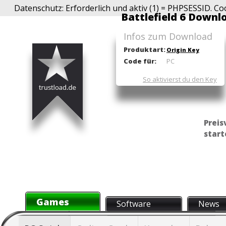
Datenschutz: Erforderlich und aktiv (1) = PHPSESSID. Co
Battlefield 6 Downl
Infos zum Download
Produktart:
Origin Key
Code für:
PC
So aktivierst du den Key
Preis
start
Games
Software
News