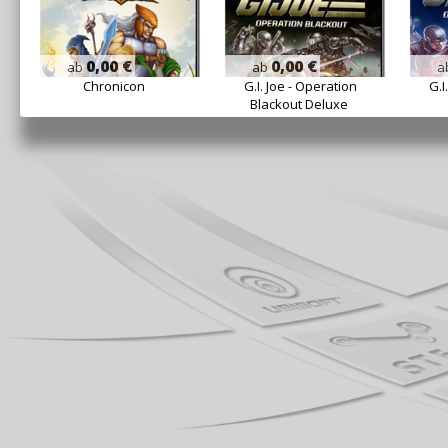
0,00 €
0,00 €
ab
ab
a
Chronicon
G.I. Joe - Operation
G.I
Blackout Deluxe