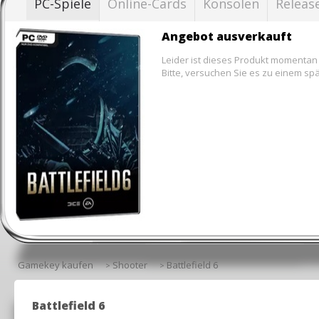
PC-Spiele
Online-Cards
Konsolen
Release
Angebot ausverkauft
Leider ist dieses Produkt momentan
Bitte, versuchen Sie es zu einem sp
Gamekey kaufen
Shooter
Battlefield 6
>
>
Battlefield 6