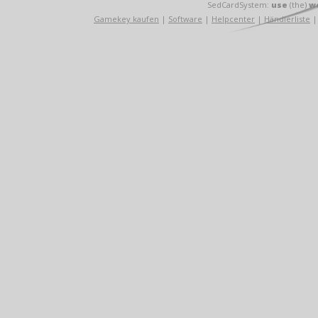
SedCardSystem:
use
(the)
w
Gamekey kaufen
|
Software
|
Helpcenter
|
Händlerliste