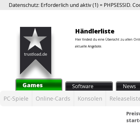
Datenschutz: Erforderlich und aktiv (1) = PHPSESSID. Co
Händlerliste
Hier findest du eine Übersicht zu allen Onli
aktuelle Angebote.
Games
Software
News
PC-Spiele
Online-Cards
Konsolen
Releaselist
Preis
start