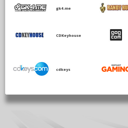
gk4.me
CDKeyhouse
cdkeys