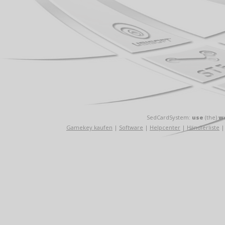
SedCardSystem:
use
(the)
w
Gamekey kaufen
|
Software
|
Helpcenter
|
Händlerliste