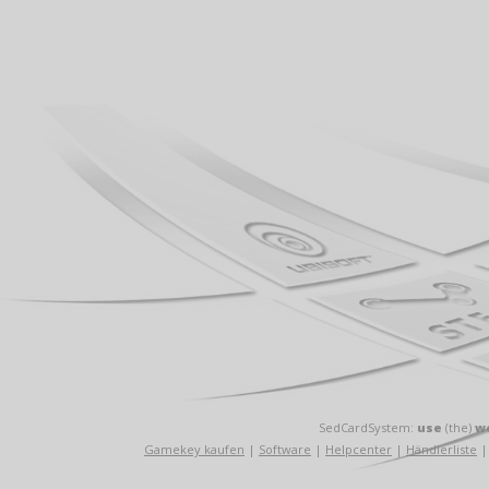
SedCardSystem:
use
(the)
w
Gamekey kaufen
|
Software
|
Helpcenter
|
Händlerliste