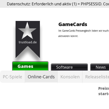
Datenschutz: Erforderlich und aktiv (1) = PHPSESSID. Co
GameCards
Im GameCards Preisvergleich listen wir euc
aktivieren könnt.
Games
Software
News
PC-Spiele
Online-Cards
Konsolen
Releaselist
Preis
start