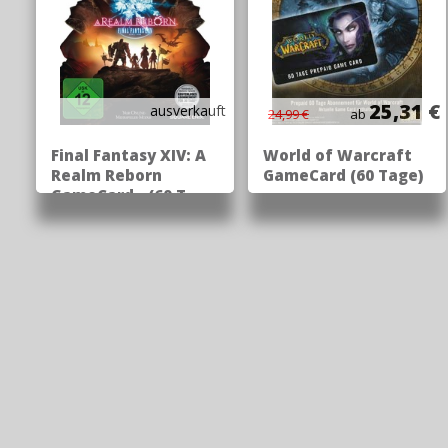
25,31 €
ausverkauft
24,99 €
ab
Final Fantasy XIV: A
World of Warcraft
Realm Reborn
GameCard (60 Tage)
GameCard - (60 T ..