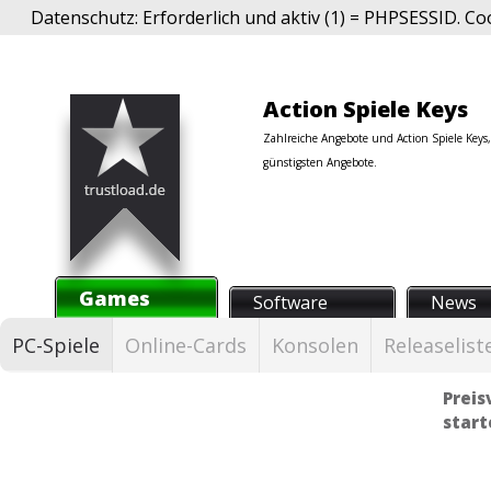
Datenschutz: Erforderlich und aktiv (1) = PHPSESSID. Co
Action Spiele Keys
Zahlreiche Angebote und Action Spiele Keys,
günstigsten Angebote.
Games
Software
News
PC-Spiele
Online-Cards
Konsolen
Releaselist
Preis
start