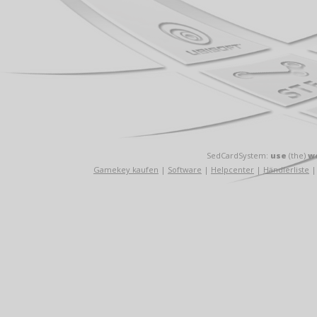
SedCardSystem:
use
(the)
w
Gamekey kaufen
|
Software
|
Helpcenter
|
Händlerliste