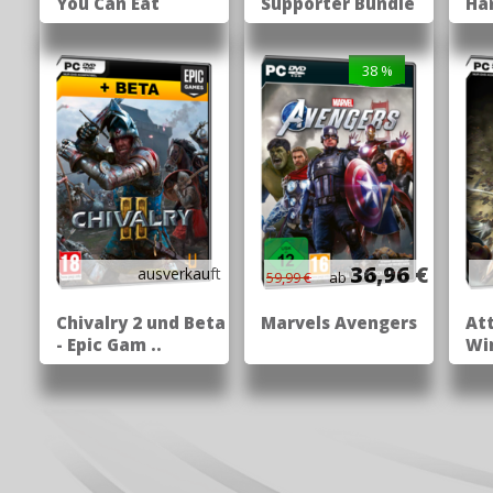
You Can Eat
Supporter Bundle
Ha
38 %
36,96 €
ausverkauft
59,99 €
ab
Chivalry 2 und Beta
Marvels Avengers
Att
- Epic Gam ..
Win