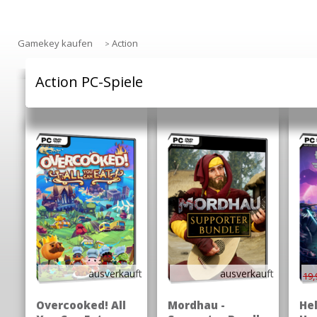
Gamekey kaufen
Action
>
Action PC-Spiele
ausverkauft
ausverkauft
19,
Overcooked! All
Mordhau -
Hel