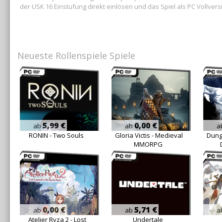
der USK 16 Einstufung direkt einlösen und das Spiel als PC Vollver
Neueste Rollenspiele Spiele
5,99 €
0,00 €
ab
ab
a
RONIN - Two Souls
Gloria Victis - Medieval
Dung
MMORPG
0,00 €
5,71 €
ab
ab
a
Atelier Ryza 2 - Lost
Undertale