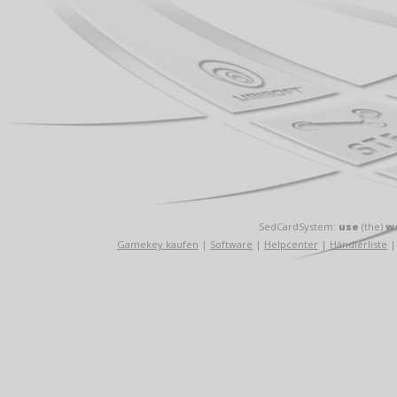
SedCardSystem:
use
(the)
w
Gamekey kaufen
|
Software
|
Helpcenter
|
Händlerliste