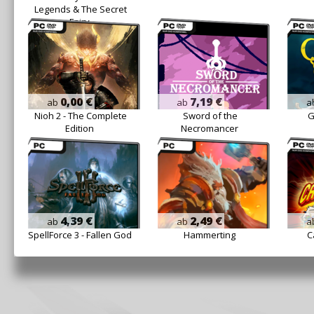
Legends & The Secret
Fairy
0,00 €
7,19 €
ab
ab
a
Nioh 2 - The Complete
Sword of the
G
Edition
Necromancer
4,39 €
2,49 €
ab
ab
a
SpellForce 3 - Fallen God
Hammerting
C