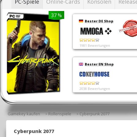
PC-Spiele
Online-Cards
Konsolen
Release
37 %
Bester DE Shop
1981 Bewertungen
Bester EN Shop
2038 Bewertungen
Gamekey kaufen
Rollenspiele
Cyberpunk 2077
>
>
Cyberpunk 2077