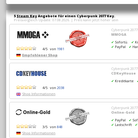
5
Steam Key
Angebote für einen
Cyberpunk 2077
Key.
Preisvergleich Update: 07.08.2026. | Preis kann jetzt höher sein
Cyberpunk 2077
MMOGA
✔
Sofortü.
✔
K
✔
PayPal
✔
Ha
4/5
von
1981
Empfohlener Shop
Cyberpunk 2077
CDKeyHouse
✔
Kreditkarte
4/5
von
2038
Shop Informationen
Cyberpunk 2077
Online-Gold
✔
PayPal
✔
So
✔
Lastschrift
✔
3/5
von
848
Shop Informationen