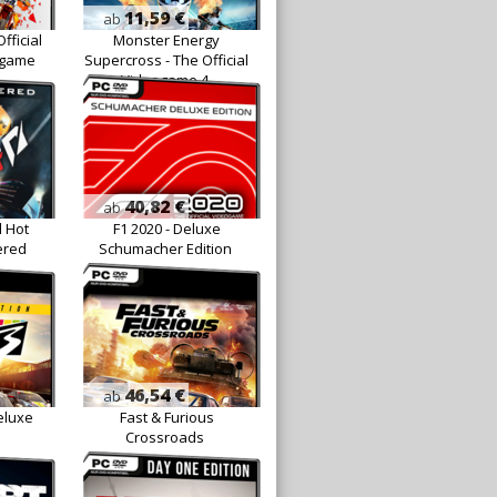
11,59 €
ab
fficial
Monster Energy
ogame
Supercross - The Official
Videogame 4
40,82 €
ab
 Hot
F1 2020 - Deluxe
ered
Schumacher Edition
46,54 €
ab
eluxe
Fast & Furious
Crossroads