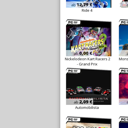
12,79 €
ab
Ride 4
0,00 €
ab
Nickelodeon Kart Racers 2
Monst
- Grand Prix
2,09 €
ab
Automobilista