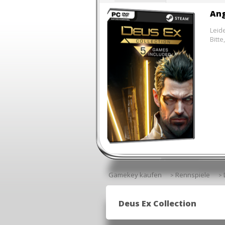
Ang
Leid
Bitt
Gamekey kaufen
Rennspiele
>
>
Deus Ex Collection