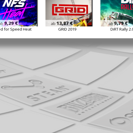
9,29 €
13,87 €
9,79 €
ab
ab
ab
d for Speed Heat
GRID 2019
DiRT Rally 2.