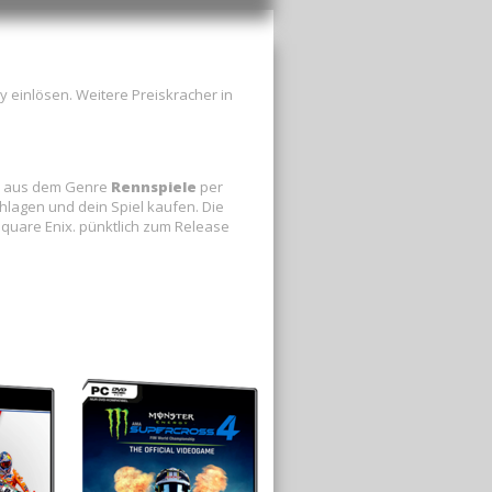
 einlösen. Weitere Preiskracher in
e aus dem Genre
Rennspiele
per
hlagen und dein Spiel kaufen. Die
Square Enix. pünktlich zum Release