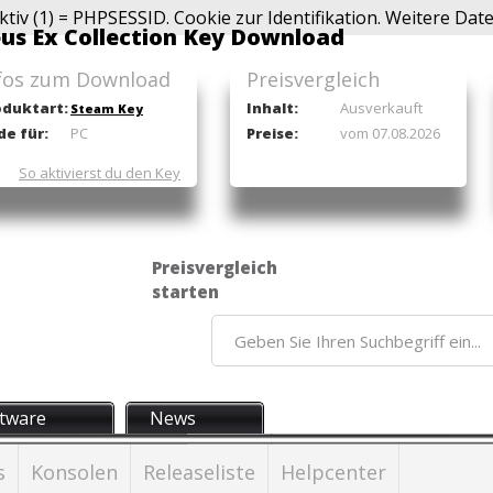
ktiv (1) = PHPSESSID. Cookie zur Identifikation. Weitere Da
us Ex Collection Key Download
fos zum Download
Preisvergleich
oduktart:
Inhalt:
Ausverkauft
Steam Key
de für:
PC
Preise:
vom 07.08.2026
So aktivierst du den Key
Preisvergleich
starten
tware
News
s
Konsolen
Releaseliste
Helpcenter