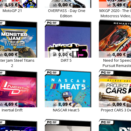
4,59 €
0,00 €
3,49 €
ab
ab
ab
MotoGP 21
OVERPASS - Day One
MXGP 2020 - The O
Edition
Motocross Vide
0,00 €
0,00 €
0,00 €
ab
ab
ab
er Jam Steel Titans
DiRT 5
Need for Speed
2
Pursuit Remast
4,69 €
8,09 €
0,00 €
ab
ab
ab
Inertial Drift
NASCAR Heat 5
Project CARS 3 D