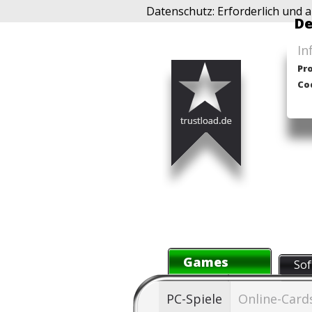
Datenschutz: Erforderlich und a
De
In
Pr
Co
Games
Sof
PC-Spiele
Online-Card